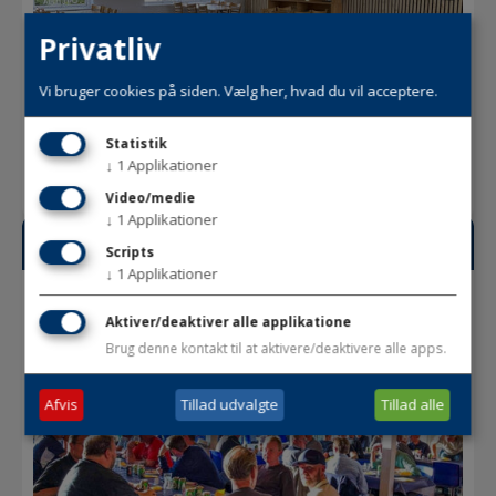
Privatliv
Vi bruger cookies på siden. Vælg her, hvad du vil acceptere.
Statistik
↓
1
Applikationer
Video/medie
↓
1
Applikationer
HB Lounge
Scripts
↓
1
Applikationer
Aktiver/deaktiver alle applikatione
Brug denne kontakt til at aktivere/deaktivere alle apps.
Afvis
Tillad udvalgte
Tillad alle