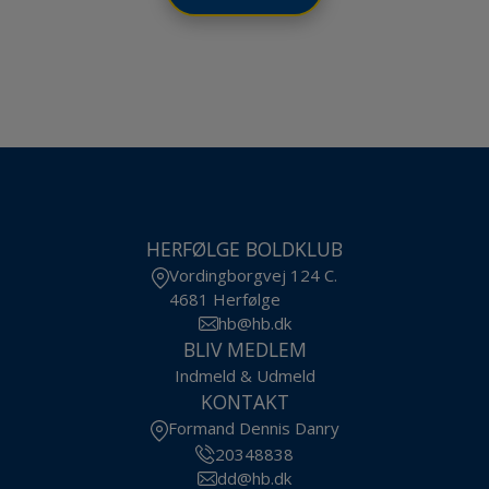
HERFØLGE BOLDKLUB
Vordingborgvej 124 C.
4681 Herfølge
hb@hb.dk
BLIV MEDLEM
Indmeld & Udmeld
KONTAKT
Formand Dennis Danry
20348838
dd@hb.dk